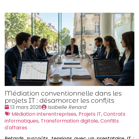
Médiation conventionnelle dans les
projets IT : désamorcer les conflits
Date
Publié
13 mars 2026
Isabelle Renard
:
Tags
par
Médiation interentreprises
,
Projets IT
,
Contrats
:
informatiques
,
Transformation digitale
,
Conflits
d'affaires
Retards, surcoûts, tensions avec un prestataire IT :