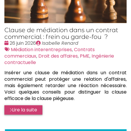
Clause de médiation dans un contrat
commercial : frein ou garde-fou ?
Date
Publié
26 juin 2026
Isabelle Renard
:
Tags
par
Médiation interentreprises
,
Contrats
:
commerciaux
,
Droit des affaires
,
PME
,
Ingénierie
contractuelle
Insérer une clause de médiation dans un contrat
commercial peut protéger une relation d'affaires,
mais également retarder une réaction nécessaire.
Voici quelques conseils pour distinguer la clause
efficace de la clause piégeuse.
Lire la suite