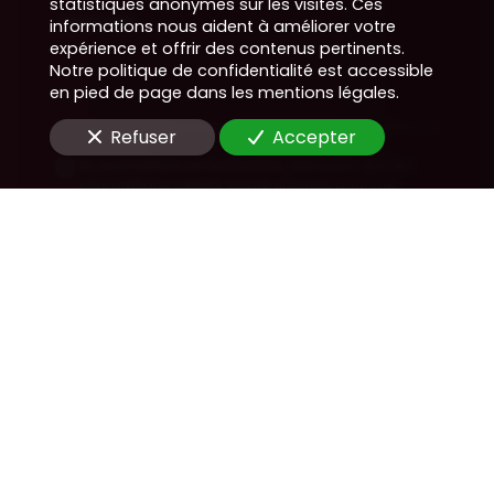
statistiques anonymes sur les visites. Ces
Message
informations nous aident à améliorer votre
expérience et offrir des contenus pertinents.
Notre politique de confidentialité est accessible
en pied de page dans les mentions légales.
Refuser
Accepter
En soumettant ce formulaire, j'accepte que les
informations saisies soient utilisées pour me
recontacter dans le cadre de la relation
commerciale qui peut découler de cette
demande.
Envoyer
Nous soutenons une économie responsable