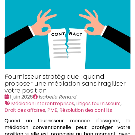
Fournisseur stratégique : quand
proposer une médiation sans fragiliser
votre position
Date
Publié
1 juin 2026
Isabelle Renard
:
Tags
par
Médiation interentreprises
,
Litiges fournisseurs
,
:
Droit des affaires
,
PME
,
Résolution des conflits
Quand un fournisseur menace d'assigner, la
médiation conventionnelle peut protéger votre
position si elle est proposée au bon moment, avec