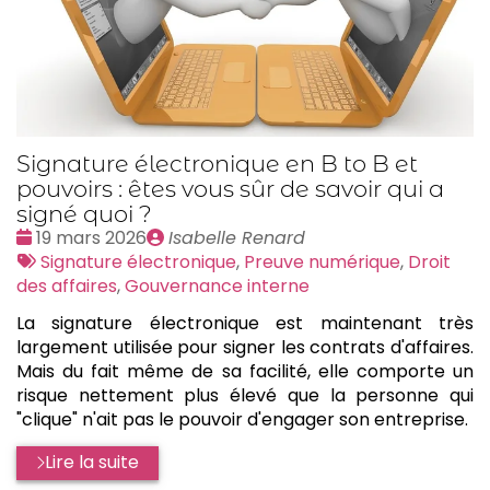
Signature électronique en B to B et
pouvoirs : êtes vous sûr de savoir qui a
signé quoi ?
Date
Publié
19 mars 2026
Isabelle Renard
:
Tags
par
Signature électronique
,
Preuve numérique
,
Droit
:
des affaires
,
Gouvernance interne
La signature électronique est maintenant très
largement utilisée pour signer les contrats d'affaires.
Mais du fait même de sa facilité, elle comporte un
risque nettement plus élevé que la personne qui
"clique" n'ait pas le pouvoir d'engager son entreprise.
Lire la suite