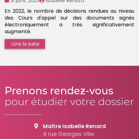
Date
Publié
31 janv. 2023
Isabelle Renard
:
par
En 2022, le nombre de décisions rendues au niveau
des Cours d'appel sur des documents signés
électroniquement a très significativement
augmenté.
Lire la suite
Prenons rendez-vous
pour étudier votre dossier
Maître Isabelle Renard
4 rue Georges Ville