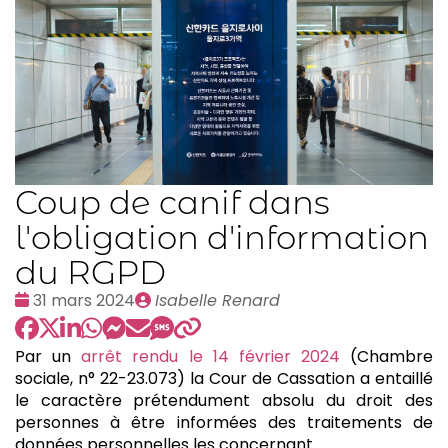
Coup de canif dans
l'obligation d'information
du RGPD
Date
Publié
31 mars 2024
Isabelle Renard
:
par
Par un
arrêt rendu le 14 février 2024
(Chambre
sociale, n° 22-23.073) la Cour de Cassation a entaillé
le caractère prétendument absolu du droit des
personnes à être informées des traitements de
données personnelles les concernant.