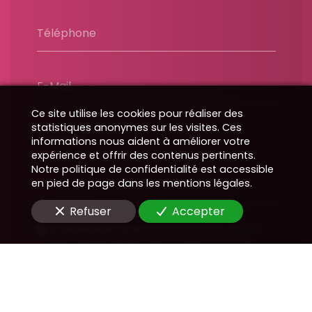
Téléphone
E-Mail
Ce site utilise les cookies pour réaliser des
statistiques anonymes sur les visites. Ces
Message
informations nous aident à améliorer votre
expérience et offrir des contenus pertinents.
Notre politique de confidentialité est accessible
en pied de page dans les mentions légales.
Refuser
Accepter
En soumettant ce formulaire, j'accepte que les
informations saisies soient utilisées pour me
recontacter dans le cadre de la relation
commerciale qui peut découler de cette
demande.