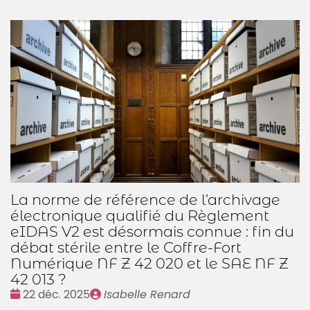
La norme de référence de l’archivage
électronique qualifié du Règlement
eIDAS V2 est désormais connue : fin du
débat stérile entre le Coffre-Fort
Numérique NF Z 42 020 et le SAE NF Z
42 013 ?
Date
Publié
22 déc. 2025
Isabelle Renard
:
par