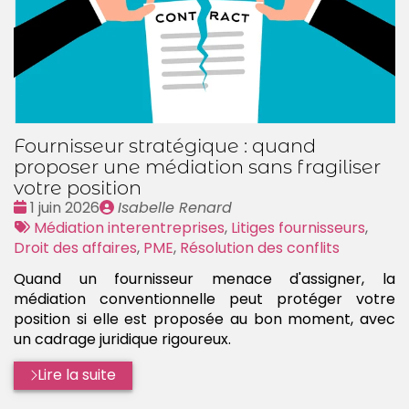
Fournisseur stratégique : quand
proposer une médiation sans fragiliser
votre position
Date
Publié
1 juin 2026
Isabelle Renard
:
Tags
par
Médiation interentreprises
,
Litiges fournisseurs
,
:
Droit des affaires
,
PME
,
Résolution des conflits
Quand un fournisseur menace d'assigner, la
médiation conventionnelle peut protéger votre
position si elle est proposée au bon moment, avec
un cadrage juridique rigoureux.
Lire la suite