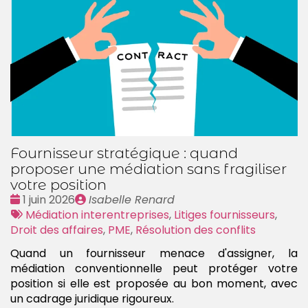
Fournisseur stratégique : quand
proposer une médiation sans fragiliser
votre position
Date
Publié
1 juin 2026
Isabelle Renard
:
Tags
par
Médiation interentreprises
,
Litiges fournisseurs
,
:
Droit des affaires
,
PME
,
Résolution des conflits
Quand un fournisseur menace d'assigner, la
médiation conventionnelle peut protéger votre
position si elle est proposée au bon moment, avec
un cadrage juridique rigoureux.