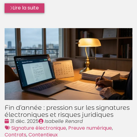
Lire la suite
Fin d’année : pression sur les signatures
électroniques et risques juridiques
Date
Publié
31 déc. 2025
Isabelle Renard
:
Tags
par
Signature électronique
,
Preuve numérique
,
:
Contrats
,
Contentieux