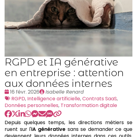
RGPD et IA générative
en entreprise : attention
aux données internes
Date
Publié
16 févr. 2026
Isabelle Renard
:
Tags
par
RGPD
,
Intelligence artificielle
,
Contrats SaaS
,
:
Données personnelles
,
Transformation digitale
Depuis quelques temps, les directions métiers se
ruent sur l'
IA générative
sans se demander ce que
deviennent leurs données internes dans ces outils.