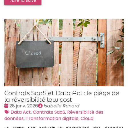
Lire la suite
Contrats SaaS et Data Act : le piège de
la réversibilité low cost
Date
Publié
28 janv. 2026
Isabelle Renard
:
Tags
par
Data Act
,
Contrats SaaS
,
Réversibilité des
:
données
,
Transformation digitale
,
Cloud