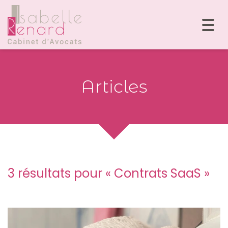
Togg
navi
Articles
3 résultats pour «
Contrats SaaS
»