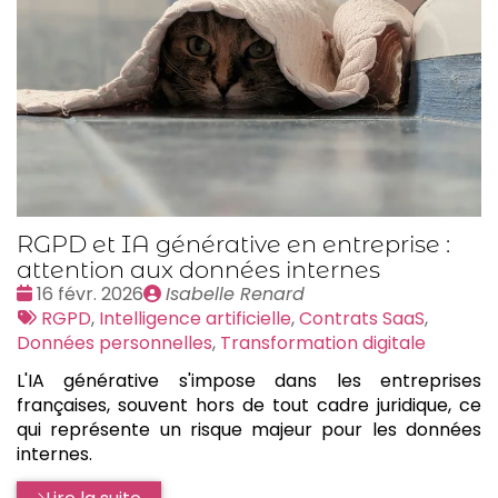
RGPD et IA générative en entreprise :
attention aux données internes
Date
Publié
16 févr. 2026
Isabelle Renard
:
Tags
par
RGPD
,
Intelligence artificielle
,
Contrats SaaS
,
:
Données personnelles
,
Transformation digitale
L'IA générative s'impose dans les entreprises
françaises, souvent hors de tout cadre juridique, ce
qui représente un risque majeur pour les données
internes.