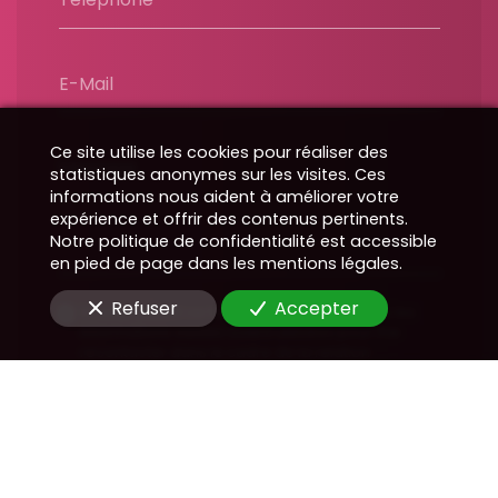
E-Mail
Ce site utilise les cookies pour réaliser des
Message
statistiques anonymes sur les visites. Ces
informations nous aident à améliorer votre
expérience et offrir des contenus pertinents.
Notre politique de confidentialité est accessible
en pied de page dans les mentions légales.
Refuser
Accepter
En soumettant ce formulaire, j'accepte que les
informations saisies soient utilisées pour me
recontacter dans le cadre de la relation
commerciale qui peut découler de cette
demande.
Envoyer