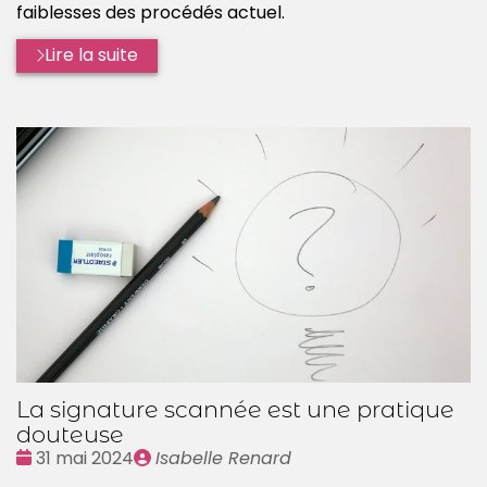
faiblesses des procédés actuel.
Lire la suite
La signature scannée est une pratique
douteuse
Date
Publié
31 mai 2024
Isabelle Renard
:
par