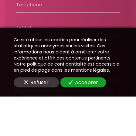
Téléphone
E-Mail
Ce site utilise les cookies pour réaliser des
statistiques anonymes sur les visites. Ces
Message
informations nous aident à améliorer votre
expérience et offrir des contenus pertinents.
Notre politique de confidentialité est accessible
en pied de page dans les mentions légales.
Refuser
Accepter
En soumettant ce formulaire, j'accepte que les
informations saisies soient utilisées pour me
recontacter dans le cadre de la relation
commerciale qui peut découler de cette
demande.
Envoyer