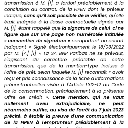
transmission à M. [I], a fortiori préalablement à la
conclusion du contrat, de la FIPEN dont le prêteur
indique,
sans qu'il soit possible de le vérifier
, qu'elle
était intégrée à la liasse contractuelle signée par
M. [I], étant rappelé que
la signature de celui-ci ne
figure que sur une page non numérotée intitulée
« convention de signature »
comportant un encart
indiquant « Signé électroniquement le 18/03/2022
par M. [A] [I] ». La SA BNP Paribas ne se prévaut,
s'agissant du caractère préalable de cette
transmission, que de la mention-type incluse à
l'offre de prêt, selon laquelle M. [I] reconnaît « avoir
reçu et pris connaissance de la fiche d'informations
précontractuelles visée à l'Article L312-12 du Code
de la consommation, préalablement à la présente
Offre de crédit ».
Cette mention, qui ne vaut
nullement aveu extrajudiciaire, ne peut
néanmoins suffire, au visa de l'arrêt du 7 juin 2023
précité, à établir la preuve d'une communication
de la FIPEN à l'emprunteur préalablement à la