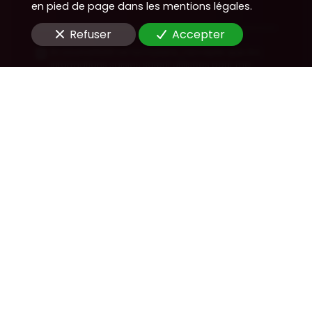
en pied de page dans les mentions légales.
Refuser
Accepter
En soumettant ce formulaire, j'accepte que les
informations saisies soient utilisées pour me
recontacter dans le cadre de la relation
commerciale qui peut découler de cette
demande.
Envoyer
Nous soutenons une économie responsable
Nos démarches