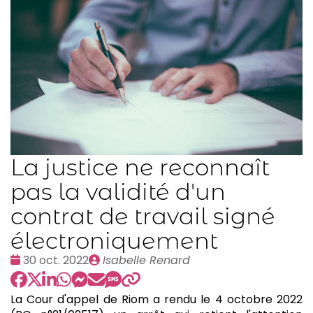
La justice ne reconnaît
pas la validité d'un
contrat de travail signé
électroniquement
Date
Publié
30 oct. 2022
Isabelle Renard
:
par
La Cour d'appel de Riom a rendu le 4 octobre 2022