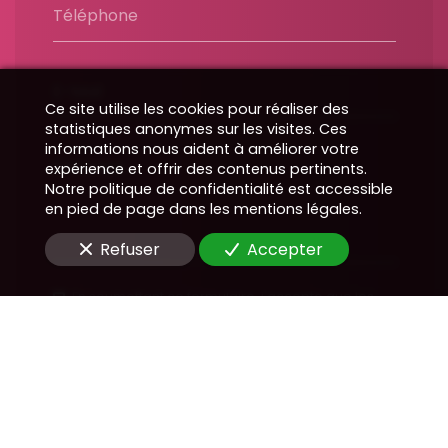
Téléphone
E-Mail
Ce site utilise les cookies pour réaliser des
statistiques anonymes sur les visites. Ces
informations nous aident à améliorer votre
Message
expérience et offrir des contenus pertinents.
Notre politique de confidentialité est accessible
en pied de page dans les mentions légales.
Refuser
Accepter
En soumettant ce formulaire, j'accepte que les
informations saisies soient utilisées pour me
recontacter dans le cadre de la relation
commerciale qui peut découler de cette
demande.
Envoyer