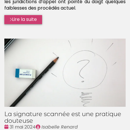
les juridictions d’appel ont pointé du doigt quelques
faiblesses des procédés actuel.
Lire la suite
La signature scannée est une pratique
douteuse
Date
Publié
31 mai 2024
Isabelle Renard