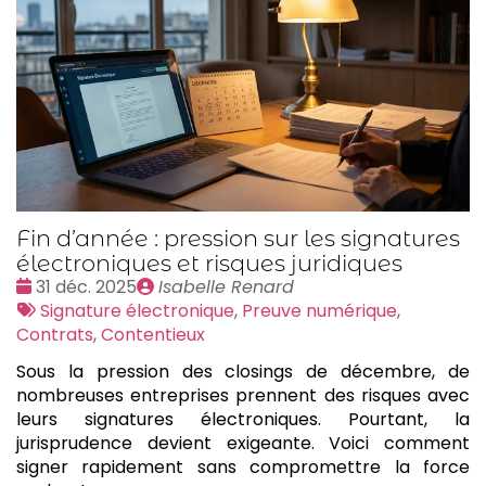
Fin d’année : pression sur les signatures
électroniques et risques juridiques
Date
Publié
31 déc. 2025
Isabelle Renard
:
Tags
par
Signature électronique
,
Preuve numérique
,
:
Contrats
,
Contentieux
Sous la pression des closings de décembre, de
nombreuses entreprises prennent des risques avec
leurs signatures électroniques. Pourtant, la
jurisprudence devient exigeante. Voici comment
signer rapidement sans compromettre la force