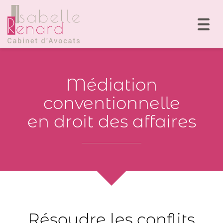
Togg
navi
Médiation
conventionnelle
en droit des affaires
Résoudre les conflits