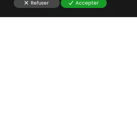
Refuser
Accepter
Une aide juridique
précieuse
pour
vérifier la licéité d’un
traitement de données
personnelles
Vous êtes à la recherche d'un
avocat compétent
pour
vérifier la licéité d’un traitement de données
personnelles
d'un projet SaaS
?