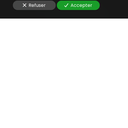
Refuser
Accepter
Une aide juridique
précieuse
pour
valider un processus de
transformation digitale
Vous êtes à la recherche d'un
avocat compétent
pour
valider un processus de transformation
digitale
d'une blockchain publique
?
Le cabinet bénéficie d’une
expérience directe du