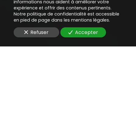
informations nous aident à améliorer votre
expérience et offrir des contenus pertinents.
Notre politique de confidentialité est accessible
en pied de page dans les mentions légales.
Refuser
Accepter
Une aide juridique
précieuse
pour
valider un processus de
transformation digitale
Vous êtes à la recherche d'un
avocat compétent