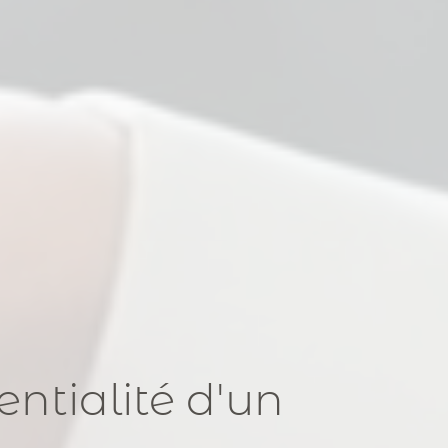
entialité
d'un