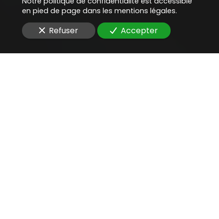
Notre politique de confidentialité est accessible
en pied de page dans les mentions légales.
Refuser
Accepter
Une aide juridique
précieuse
pour
rédiger un contrat de
signature électronique
Vous êtes à la recherche d'un
avocat compétent
pour
rédiger un contrat de signature
électronique
d'une infrastructure IT
?