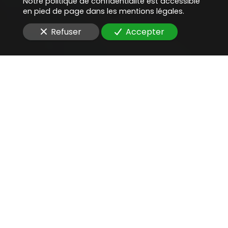
Notre politique de confidentialité est accessible
en pied de page dans les mentions légales.
Refuser
Accepter
Une aide juridique
précieuse
pour
rédiger un contrat de
signature électronique
Vous cherchez un
avocat compétent
pour
rédiger
un contrat de signature électronique
d'un outil
d’analyse de données
?