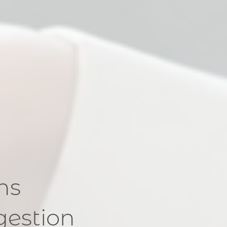
ns
gestion