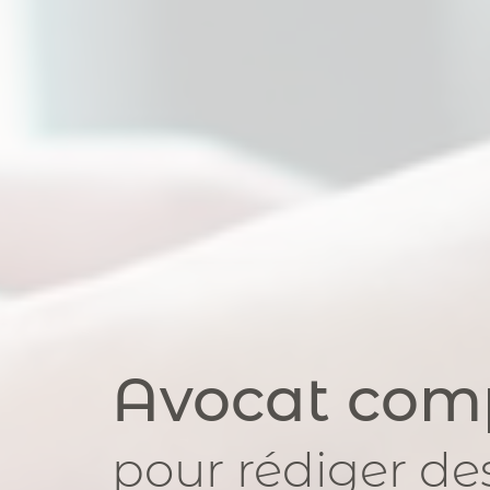
Avocat com
pour
rédiger d