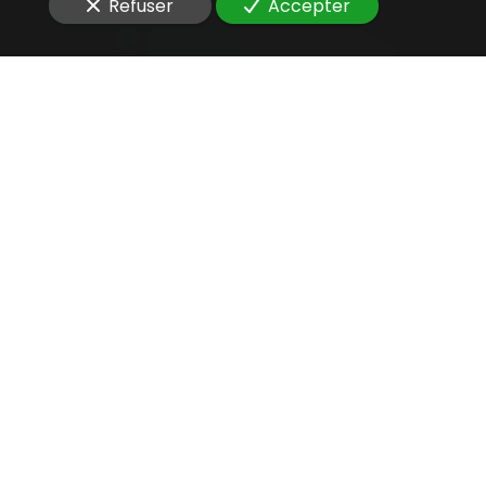
Refuser
Accepter
Une aide juridique
précieuse
pour
localiser un contrat
étranger
Vous êtes à la recherche d'un
avocat compétent
pour
localiser un contrat étranger
d'un outil
d’analyse de données
?
La
fidélité de nos clients
constitue l’indicateur le plus
précieux de la qualité de notre travail. Chaque