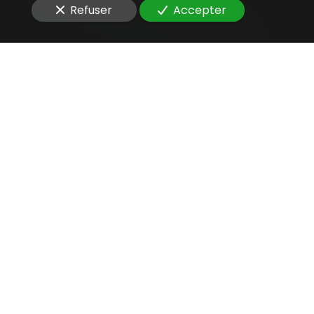
Refuser
Accepter
Une aide juridique
précieuse
pour
donner un avis sur la
signature électronique
Vous êtes à la recherche d'un
avocat compétent
pour
donner un avis sur la signature
électronique
d'un projet SaaS
?
Le cabinet bénéficie d’une
expérience directe du
monde de l’entreprise
, acquise avant l’exercice de