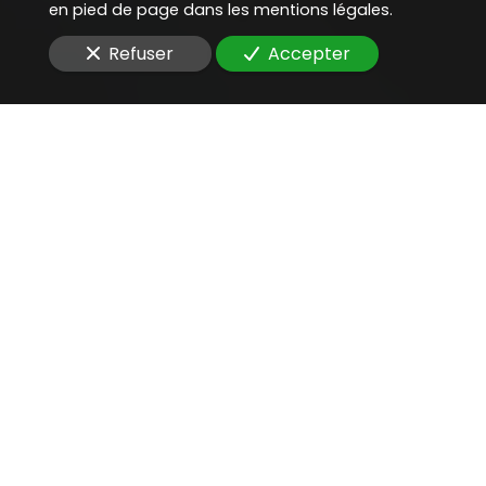
en pied de page dans les mentions légales.
Refuser
Accepter
Une aide juridique
précieuse
pour
défendre une entreprise
face à la CNIL
Vous cherchez un
avocat compétent
pour
défendre une entreprise face à la CNIL
d'une
plateforme de gestion documentaire
?