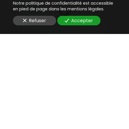
Notre politique de confidentialité est accessible
en pied de page dans les mentions légales.
Refuser
Accepter
Une aide juridique
précieuse
pour
défendre une entreprise
face à la CNIL
Vous cherchez un
avocat compétent
pour
défendre une entreprise face à la CNIL
d'une