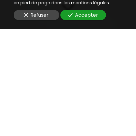
en pied de page dans les mentions légales.
Refuser
Accepter
Une aide juridique
précieuse
pour
défendre une entreprise
face à la CNIL
Vous recherchez un
avocat compétent
pour
défendre une entreprise face à la CNIL
d'un
logiciel métier
?