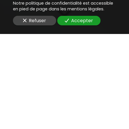
Notre politique de confidentialité est accessible
en pied de page dans les mentions légales.
Refuser
Accepter
Une aide juridique
précieuse
pour
conseiller sur la
conformité IA
Vous recherchez un
avocat compétent
pour
conseiller sur la conformité IA
d'un système