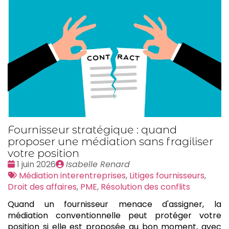
Fournisseur stratégique : quand
proposer une médiation sans fragiliser
votre position
Date
Publié
1 juin 2026
Isabelle Renard
:
Tags
par
Médiation interentreprises
,
Litiges fournisseurs
,
:
Droit des affaires
,
PME
,
Résolution des conflits
Quand un fournisseur menace d'assigner, la
médiation conventionnelle peut protéger votre
position si elle est proposée au bon moment, avec